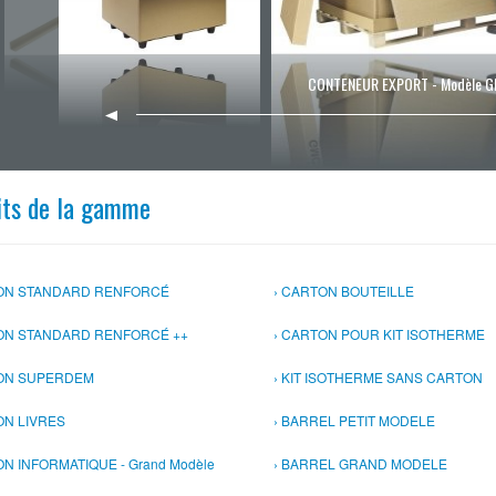
CONTENEUR EXPORT - Modèle 
its de la gamme
ON STANDARD RENFORCÉ
CARTON BOUTEILLE
ON STANDARD RENFORCÉ ++
CARTON POUR KIT ISOTHERME
ON SUPERDEM
KIT ISOTHERME SANS CARTON
N LIVRES
BARREL PETIT MODELE
N INFORMATIQUE - Grand Modèle
BARREL GRAND MODELE