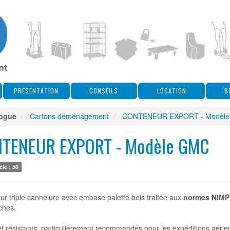
PRESENTATION
CONSEILS
LOCATION
B
logue
Cartons déménagement
CONTENEUR EXPORT - Modèl
TENEUR EXPORT - Modèle GMC
cle : 50
r triple cannelure avec embase palette bois traitée aux
normes NIMP
ches.
et résistants, particulièrement recommandés pour les expéditions aéri