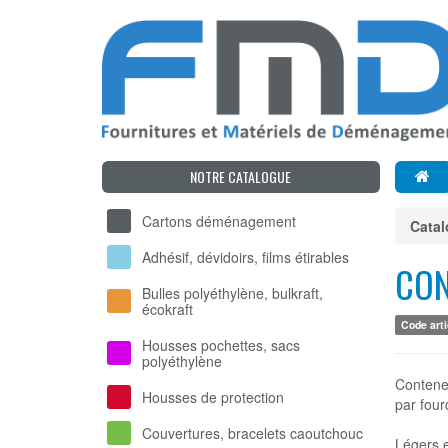
NOTRE CATALOGUE
Cartons déménagement
Cata
Adhésif, dévidoirs, films étirables
CON
Bulles polyéthylène, bulkraft,
écokraft
Code arti
Housses pochettes, sacs
polyéthylène
Conteneu
Housses de protection
par four
Couvertures, bracelets caoutchouc
Légers 