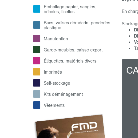
Emballage papier, sangles,
En char
bricoles, ficelles
Bacs, valises démécrin, penderies
Stockage
plastique
D
Di
Manutention
Vo
Ta
Garde-meubles, caisse export
Étiquettes, matériels divers
C
Imprimés
Self-stockage
Kits déménagement
Vêtements